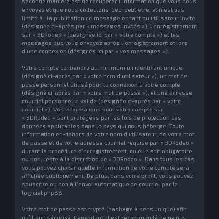
seconde manière est de récupérer l’information que vous nous
envoyez et que nous collectons. Ceci peut être, et n’est pas
limité à : la publication de message en tant qu’utilisateur invité
(désignée ci-après par « messages invités »), l’enregistrement
sur « 3DRodeo » (désignée ici par « votre compte ») et les
messages que vous envoyez après l’enregistrement et lors
d’une connexion (désignés ici par « vos messages »).
Votre compte contiendra au minimum un identifiant unique
(désigné ci-après par « votre nom d’utilisateur »), un mot de
passe personnel utilisé pour la connexion à votre compte
(désigné ci-après par « votre mot de passe »), et une adresse
courriel personnelle valide (désignée ci-après par « votre
courriel »). Vos informations pour votre compte sur
« 3DRodeo » sont protégées par les lois de protection des
données applicables dans le pays qui nous héberge. Toute
information en-dehors de votre nom d’utilisateur, de votre mot
de passe et de votre adresse courriel requise par « 3DRodeo »
durant la procédure d’enregistrement, qu’elle soit obligatoire
ou non, reste à la discrétion de « 3DRodeo ». Dans tous les cas,
vous pouvez choisir quelle information de votre compte sera
affichée publiquement. De plus, dans votre profil, vous pouvez
souscrire ou non à l’envoi automatique de courriel par le
logiciel phpBB.
Votre mot de passe est crypté (hashage à sens unique) afin
qu’il soit sécurisé. Cependant, il est recommandé de ne pas