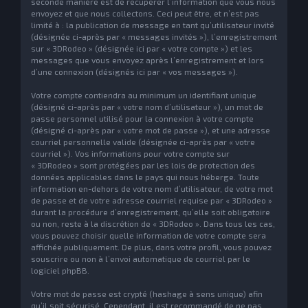
seconde manière est de récupérer l’information que vous nous
envoyez et que nous collectons. Ceci peut être, et n’est pas
limité à : la publication de message en tant qu’utilisateur invité
(désignée ci-après par « messages invités »), l’enregistrement
sur « 3DRodeo » (désignée ici par « votre compte ») et les
messages que vous envoyez après l’enregistrement et lors
d’une connexion (désignés ici par « vos messages »).
Votre compte contiendra au minimum un identifiant unique
(désigné ci-après par « votre nom d’utilisateur »), un mot de
passe personnel utilisé pour la connexion à votre compte
(désigné ci-après par « votre mot de passe »), et une adresse
courriel personnelle valide (désignée ci-après par « votre
courriel »). Vos informations pour votre compte sur
« 3DRodeo » sont protégées par les lois de protection des
données applicables dans le pays qui nous héberge. Toute
information en-dehors de votre nom d’utilisateur, de votre mot
de passe et de votre adresse courriel requise par « 3DRodeo »
durant la procédure d’enregistrement, qu’elle soit obligatoire
ou non, reste à la discrétion de « 3DRodeo ». Dans tous les cas,
vous pouvez choisir quelle information de votre compte sera
affichée publiquement. De plus, dans votre profil, vous pouvez
souscrire ou non à l’envoi automatique de courriel par le
logiciel phpBB.
Votre mot de passe est crypté (hashage à sens unique) afin
qu’il soit sécurisé. Cependant, il est recommandé de ne pas