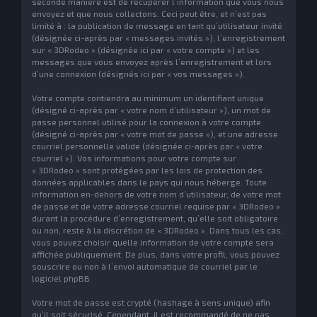
seconde manière est de récupérer l’information que vous nous
envoyez et que nous collectons. Ceci peut être, et n’est pas
limité à : la publication de message en tant qu’utilisateur invité
(désignée ci-après par « messages invités »), l’enregistrement
sur « 3DRodeo » (désignée ici par « votre compte ») et les
messages que vous envoyez après l’enregistrement et lors
d’une connexion (désignés ici par « vos messages »).
Votre compte contiendra au minimum un identifiant unique
(désigné ci-après par « votre nom d’utilisateur »), un mot de
passe personnel utilisé pour la connexion à votre compte
(désigné ci-après par « votre mot de passe »), et une adresse
courriel personnelle valide (désignée ci-après par « votre
courriel »). Vos informations pour votre compte sur
« 3DRodeo » sont protégées par les lois de protection des
données applicables dans le pays qui nous héberge. Toute
information en-dehors de votre nom d’utilisateur, de votre mot
de passe et de votre adresse courriel requise par « 3DRodeo »
durant la procédure d’enregistrement, qu’elle soit obligatoire
ou non, reste à la discrétion de « 3DRodeo ». Dans tous les cas,
vous pouvez choisir quelle information de votre compte sera
affichée publiquement. De plus, dans votre profil, vous pouvez
souscrire ou non à l’envoi automatique de courriel par le
logiciel phpBB.
Votre mot de passe est crypté (hashage à sens unique) afin
qu’il soit sécurisé. Cependant, il est recommandé de ne pas