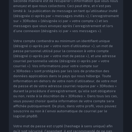
seconde manière est de récupérer l’information que vous nous
envoyez et que nous collectons. Ceci peut être, et n’est pas
limité à : la publication de message en tant qu’utilisateur invité
(désignée ci-après par « messages invités »), l’enregistrement
sur « 3DRodeo » (désignée ici par « votre compte ») et les
messages que vous envoyez après l’enregistrement et lors
d’une connexion (désignés ici par « vos messages »).
Votre compte contiendra au minimum un identifiant unique
(désigné ci-après par « votre nom d’utilisateur »), un mot de
passe personnel utilisé pour la connexion à votre compte
(désigné ci-après par « votre mot de passe »), et une adresse
courriel personnelle valide (désignée ci-après par « votre
courriel »). Vos informations pour votre compte sur
« 3DRodeo » sont protégées par les lois de protection des
données applicables dans le pays qui nous héberge. Toute
information en-dehors de votre nom d’utilisateur, de votre mot
de passe et de votre adresse courriel requise par « 3DRodeo »
durant la procédure d’enregistrement, qu’elle soit obligatoire
ou non, reste à la discrétion de « 3DRodeo ». Dans tous les cas,
vous pouvez choisir quelle information de votre compte sera
affichée publiquement. De plus, dans votre profil, vous pouvez
souscrire ou non à l’envoi automatique de courriel par le
logiciel phpBB.
Votre mot de passe est crypté (hashage à sens unique) afin
qu’il soit sécurisé. Cependant, il est recommandé de ne pas