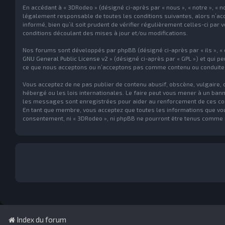
En accédant à « 3DRodeo » (désigné ci-après par « nous », « notre », « 
légalement responsable de toutes les conditions suivantes, alors n’ac
informé, bien qu’il soit prudent de vérifier régulièrement celles-ci p
conditions découlant des mises à jour et/ou modifications.
Nos forums sont développés par phpBB (désigné ci-après par « ils », « eu
GNU General Public License v2
» (désigné ci-après par « GPL ») et qui p
ce que nous acceptons ou n’acceptons pas comme contenu ou conduite p
Vous acceptez de ne pas publier de contenu abusif, obscène, vulgaire, 
hébergé ou les lois internationales. Le faire peut vous mener à un ban
les messages sont enregistrées pour aider au renforcement de ces cond
En tant que membre, vous acceptez que toutes les informations que vou
consentement, ni « 3DRodeo », ni phpBB ne pourront être tenus comme 
Index du forum