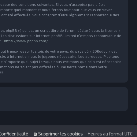
nsable des conditions suivantes. Si vous n’acceptez pas d’être
n’importe quel moment et nous ferons tout pour que vous en soyez
ts ont été effectués, vous acceptez d’être légalement responsable des
es phpBB ») qui est un script libre de forum, déclaré sous la licence «
nt les discussions sur Internet. phpBB Limited n’est pas responsable de
r :
https://www.phpbb.com/
.
peut transgresser les lois de votre pays, du pays où « 3DRodeo » est
cès à Internet si nous le jugeons nécessaire. Les adresses IP de tous
e n’importe quel sujet lorsque nous estimons que cela est nécessaire.
ations ne soient pas diffusées à une tierce partie sans votre
es.
Confidentialité
Supprimer les cookies
Heures au format
UTC