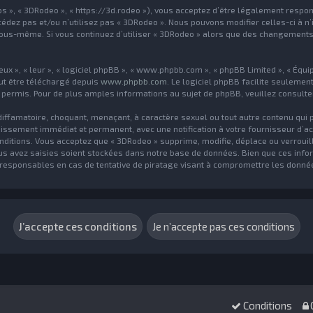
nos », « 3DRodeo », « https://3d.rodeo »), vous acceptez d’être légalement respo
cédez pas et/ou n’utilisez pas « 3DRodeo ». Nous pouvons modifier celles-ci à 
ar vous-même. Si vous continuez d’utiliser « 3DRodeo » alors que des changemen
x », « leur », « logiciel phpBB », « www.phpbb.com », « phpBB Limited », « Équip
eut être téléchargé depuis
www.phpbb.com
. Le logiciel phpBB facilite seuleme
ermis. Pour de plus amples informations au sujet de phpBB, veuillez consulte
diffamatoire, choquant, menaçant, à caractère sexuel ou tout autre contenu qui 
nissement immédiat et permanent, avec une notification à votre fournisseur d’ac
itions. Vous acceptez que « 3DRodeo » supprime, modifie, déplace ou verrouill
s avez saisies soient stockées dans notre base de données. Bien que ces inform
responsables en cas de tentative de piratage visant à compromettre les donné
Conditions