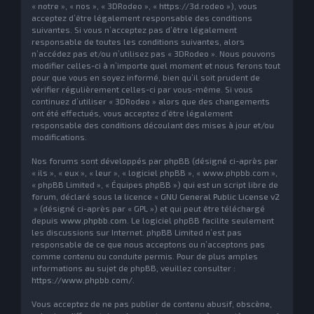
« notre », « nos », « 3DRodeo », « https://3d.rodeo »), vous
acceptez d’être légalement responsable des conditions
suivantes. Si vous n’acceptez pas d’être légalement
responsable de toutes les conditions suivantes, alors
n’accédez pas et/ou n’utilisez pas « 3DRodeo ». Nous pouvons
modifier celles-ci à n’importe quel moment et nous ferons tout
pour que vous en soyez informé, bien qu’il soit prudent de
vérifier régulièrement celles-ci par vous-même. Si vous
continuez d’utiliser « 3DRodeo » alors que des changements
ont été effectués, vous acceptez d’être légalement
responsable des conditions découlant des mises à jour et/ou
modifications.
Nos forums sont développés par phpBB (désigné ci-après par
« ils », « eux », « leur », « logiciel phpBB », « www.phpbb.com »,
« phpBB Limited », « Équipes phpBB ») qui est un script libre de
forum, déclaré sous la licence «
GNU General Public License v2
» (désigné ci-après par « GPL ») et qui peut être téléchargé
depuis
www.phpbb.com
. Le logiciel phpBB facilite seulement
les discussions sur Internet. phpBB Limited n’est pas
responsable de ce que nous acceptons ou n’acceptons pas
comme contenu ou conduite permis. Pour de plus amples
informations au sujet de phpBB, veuillez consulter :
https://www.phpbb.com/
.
Vous acceptez de ne pas publier de contenu abusif, obscène,