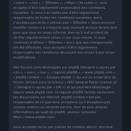
« notre », « nos », « 3DRodeo », « https://3d.rodeo »), vous
acceptez d’être légalement responsable des conditions
suivantes. Si vous n’acceptez pas d’être légalement
responsable de toutes les conditions suivantes, alors
n’accédez pas et/ou n’utilisez pas « 3DRodeo ». Nous pouvons
modifier celles-ci à n’importe quel moment et nous ferons tout
pour que vous en soyez informé, bien qu’il soit prudent de
vérifier régulièrement celles-ci par vous-même. Si vous
continuez d’utiliser « 3DRodeo » alors que des changements
ont été effectués, vous acceptez d’être légalement
responsable des conditions découlant des mises à jour et/ou
modifications.
Nos forums sont développés par phpBB (désigné ci-après par
« ils », « eux », « leur », « logiciel phpBB », « www.phpbb.com »,
« phpBB Limited », « Équipes phpBB ») qui est un script libre de
forum, déclaré sous la licence «
GNU General Public License v2
» (désigné ci-après par « GPL ») et qui peut être téléchargé
depuis
www.phpbb.com
. Le logiciel phpBB facilite seulement
les discussions sur Internet. phpBB Limited n’est pas
responsable de ce que nous acceptons ou n’acceptons pas
comme contenu ou conduite permis. Pour de plus amples
informations au sujet de phpBB, veuillez consulter :
https://www.phpbb.com/
.
Vous acceptez de ne pas publier de contenu abusif, obscène,